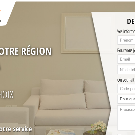
DE
Vos inform
VOTRE RÉGION
Pour vous j
Où souhaite
HOIX
otre service