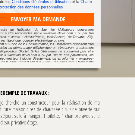
te les
Conditions Générales d’Utilisation
et la
Charte
 protection des données personnelles
ENVOYER MA DEMANDE
dre de l’utilisation du Site, les Utilisateurs consentent
t à être recontactés par « www.vos-devis.com » ou par l’un
ires suivants : HabitatPresto, HelloArtisan, YesTravaux, Effy,
 par téléphone, courrier électronique ou sms.
t au Code de la Consommation, les Utilisateurs disposent d’un
osition au démarchage téléphonique en s’inscrivant gratuitement
 d’opposition Bloctel. Si les Utilisateurs ne souhaitent plus être
ar « www.vos-devis.com » ou par l’un de ses partenaires, les
s peuvent leur indiquer directement, ou en informer « www.vos-
 via la page Contact afin que « www.vos-devis.com » transmette
e aux partenaires concernés.
tre et exercer vos droits, notamment de retrait de consentement
ion de vos Données, veuillez consulter notre
Charte de protection
s Personnelles
et nous contacter à l’adresse suivante :
reach.com. Pour plus d’informations vous pouvez consulter
e.
EXEMPLE DE TRAVAUX :
Je cherche un constructeur pour la réalisation de ma
future maison : rez de chaussée : cuisine ouverte sur
séjour, salle à manger, 1 toilette, 1 chambre avec salle
d'eau privative étage.