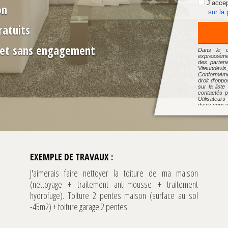
J’accep
on
sur la
ratuits
s et sans engagement
Dans le ca
expressémen
des partena
Viteundevis,
Conformémen
droit d’opp
sur la liste
contactés p
Utilisateur
devis.com »
leur demand
Pour connaî
à l’utilisat
des Donnée
dpo@mybest
notre Chart
EXEMPLE DE TRAVAUX :
J'aimerais faire nettoyer la toiture de ma maison
(nettoyage + traitement anti-mousse + traitement
hydrofuge). Toiture 2 pentes maison (surface au sol
-45m2) + toiture garage 2 pentes.