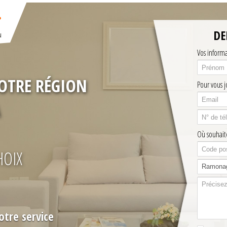
DE
Vos inform
VOTRE RÉGION
Pour vous j
Où souhaite
HOIX
otre service