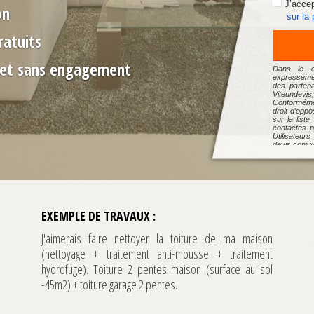
J’accep
on
sur la
ratuits
s et sans engagement
Dans le ca
expressémen
des partena
Viteundevis,
Conformémen
droit d’opp
sur la liste
contactés p
Utilisateur
devis.com »
leur demand
Pour connaî
à l’utilisat
des Donnée
dpo@mybest
notre Chart
EXEMPLE DE TRAVAUX :
J'aimerais faire nettoyer la toiture de ma maison
(nettoyage + traitement anti-mousse + traitement
hydrofuge). Toiture 2 pentes maison (surface au sol
-45m2) + toiture garage 2 pentes.