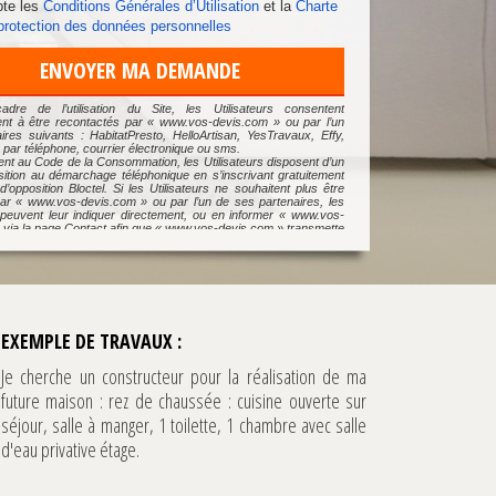
te les
Conditions Générales d’Utilisation
et la
Charte
 protection des données personnelles
ENVOYER MA DEMANDE
dre de l’utilisation du Site, les Utilisateurs consentent
t à être recontactés par « www.vos-devis.com » ou par l’un
ires suivants : HabitatPresto, HelloArtisan, YesTravaux, Effy,
 par téléphone, courrier électronique ou sms.
t au Code de la Consommation, les Utilisateurs disposent d’un
osition au démarchage téléphonique en s’inscrivant gratuitement
 d’opposition Bloctel. Si les Utilisateurs ne souhaitent plus être
ar « www.vos-devis.com » ou par l’un de ses partenaires, les
s peuvent leur indiquer directement, ou en informer « www.vos-
 via la page Contact afin que « www.vos-devis.com » transmette
e aux partenaires concernés.
tre et exercer vos droits, notamment de retrait de consentement
ion de vos Données, veuillez consulter notre
Charte de protection
s Personnelles
et nous contacter à l’adresse suivante :
reach.com. Pour plus d’informations vous pouvez consulter
e.
EXEMPLE DE TRAVAUX :
Je cherche un constructeur pour la réalisation de ma
future maison : rez de chaussée : cuisine ouverte sur
séjour, salle à manger, 1 toilette, 1 chambre avec salle
d'eau privative étage.